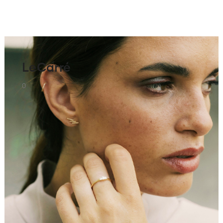
LeCarré
0